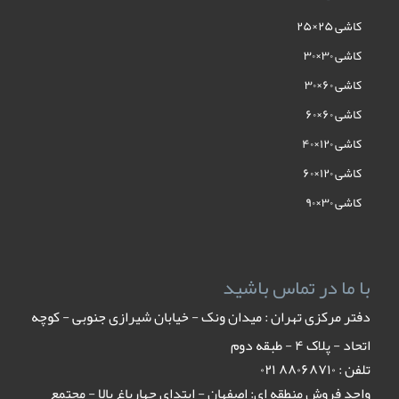
کاشی ۲۵×۲۵
کاشی ۳۰×۳۰
کاشی ۶۰×۳۰
کاشی ۶۰×۶۰
کاشی ۱۲۰×۴۰
کاشی ۱۲۰×۶۰
کاشی ۳۰×۹۰
با ما در تماس باشید
دفتر مرکزی تهران : میدان ونک - خیابان شیرازی جنوبی - کوچه
اتحاد - پلاک ۴ - طبقه دوم
تلفن : ٨٨٠۶٨٧١٠ ٠٢١
واحد فروش منطقه ای: اصفهان - ابتدای چهارباغ بالا - مجتمع