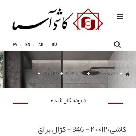
FA
EN
AR
RU
|
|
|
کاشی و سرامیک
کاشی۱۲۰×۴۰
کژال براق
نمونه کار شده
کاشی۱۲۰×۴۰ - 846 - کژال براق