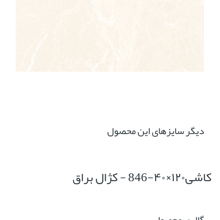
دیگر سایزهای این محصول
کاشی۱۲۰×۴۰-846 - کژال براق
گالری محصول