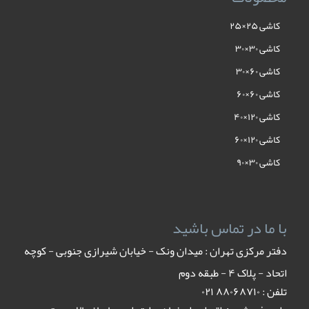
کاشی ۲۵×۲۵
کاشی ۳۰×۳۰
کاشی ۶۰×۳۰
کاشی ۶۰×۶۰
کاشی ۱۲۰×۴۰
کاشی ۱۲۰×۶۰
کاشی ۳۰×۹۰
با ما در تماس باشید
دفتر مرکزی تهران : میدان ونک - خیابان شیرازی جنوبی - کوچه
اتحاد - پلاک ۴ - طبقه دوم
تلفن : ٨٨٠۶٨٧١٠ ٠٢١