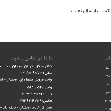
تساپ ارسال نمایید
ات
با ما در تماس باشید
دفتر مرکزی تهران : میدان ونک - خیابان 
تلفن : ٨٨٠۶٨٧١٠ ٠٢١
واحد فروش منطقه ای: اصفهان - ابتد
واحد ۵۱۷ و ۵۱۸
تلفن : ۰۳۱۳۶۲۰۴۷۴۱
فکس: ۰۳۱۳۶۲۰۴۷۳۹
محل کارخانه: ا صفهان - نجف آباد