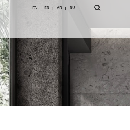
FA
EN
AR
RU
|
|
|